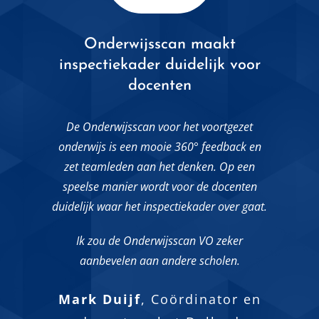
Zorgvuldige ondersteuning en
Onderwijsscan maakt
Tijdbesparend!
inspectiekader duidelijk voor
up to date!
“De docentevaluatie is een belangrijk
docenten
onderdeel van de gesprekscyclus bij het
“Onlangs wilden we een meer specifieke
Twents Carmel College. Tot voor kort werd
enquête uitzetten. Het was prettig dat
De Onderwijsscan voor het voortgezet
de docentevaluatie op papier verwerkt. Het
medewerkers van de Spiegel langs zijn
onderwijs is een mooie 360° feedback en
kostte veel tijd om de enquêtes voor ruim
gekomen om de verschillende
zet teamleden aan het denken. Op een
400 docenten te verwerken. In
mogelijkheden te bespreken en voorbeelden
speelse manier wordt voor de docenten
samenwerking met de ROC-Spiegel is dit
te tonen van andere ROC’s. We zijn zeer
duidelijk waar het inspectiekader over gaat.
gehele proces geautomatiseerd.”
tevreden over de ROC-Spiegel.”
Ik zou de Onderwijsscan VO zeker
aanbevelen aan andere scholen.
Corné Luijkc
stafdirecteur
Gert-Jan Oude Wesselink
Kwaliteitszorg en Financiën
Regisseur Planning & control
Mark Duijf
,
Coördinator en
Twents Carmel College
/ Alfa-college