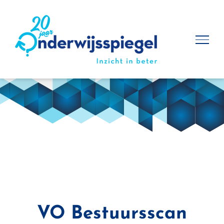
Ga
naar
inhoud
VO Bestuursscan