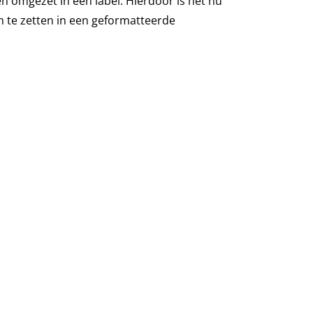
n omgezet in een label. Hierdoor is het nu
 te zetten in een geformatteerde