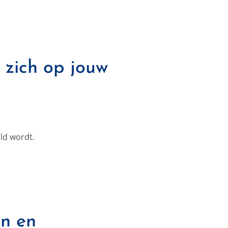
 zich op jouw
ld wordt.
n en