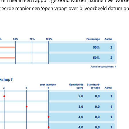
e zelf niet in een rapport getoond worden, kunnen wel worde
reerde manier een ‘open vraag’ over bijvoorbeeld datum om