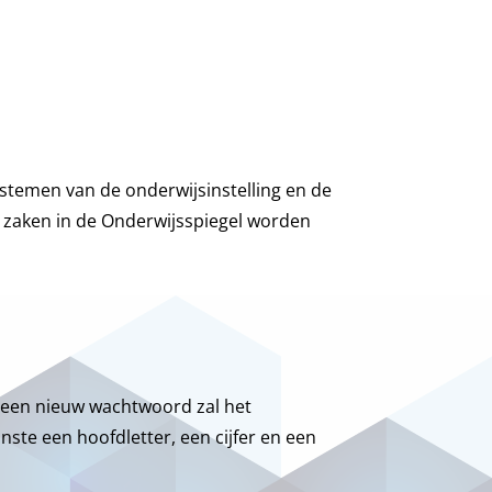
ystemen van de onderwijsinstelling en de
 zaken in de Onderwijsspiegel worden
n een nieuw wachtwoord zal het
te een hoofdletter, een cijfer en een