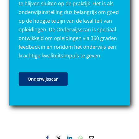
te blijven sluiten op de praktijk. Het is als
onderwijsinstelling dus belangrijk om goed
op de hoogte te zijn van de kwaliteit van
opleidingen. De Onderwijsscan is speciaal
ontwikkeld om opleidingen via 360 graden
feedback in en rondom het onderwijs een
krachtige kwaliteitsimpuls te geven.
Onderwijsscan
Facebook
X
LinkedIn
WhatsApp
E-