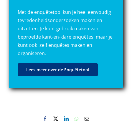
Met de enquêtetool kun je heel eenvoudig
tevredenheidsonderzoeken maken en
uitzetten. Je kunt gebruik maken van
beproefde kant-en-klare enquêtes, maar je
kunt ook zelf enquêtes maken en
organiseren.
Lees meer over de Enquêtetool
Facebook
X
LinkedIn
WhatsApp
E-
mail