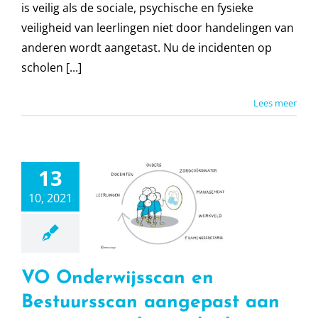
is veilig als de sociale, psychische en fysieke
veiligheid van leerlingen niet door handelingen van
anderen wordt aangetast. Nu de incidenten op
scholen [...]
Lees meer
VO
13
rwijsscan
stuursscan
10, 2021
epast aan
nieuwe
deringskader
VO Onderwijsscan en
stuursscan
derwijsscan
Bestuursscan aangepast aan