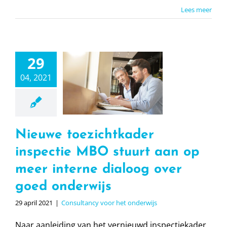
Lees meer
Nieuwe
ichtkader
29
ectie MBO
04, 2021
rt aan op
r interne
loog over
 onderwijs
Nieuwe toezichtkader
tancy voor het
inspectie MBO stuurt aan op
onderwijs
meer interne dialoog over
goed onderwijs
29 april 2021
|
Consultancy voor het onderwijs
Naar aanleiding van het vernieuwd inspectiekader