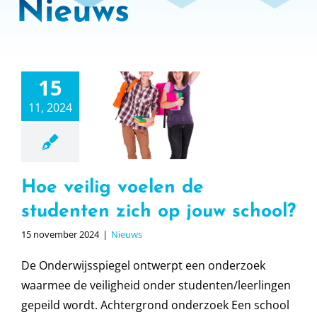
Nieuws
15
e veilig
11, 2024
elen de
enten zich
uw school?
Nieuws
Hoe veilig voelen de
studenten zich op jouw school?
15 november 2024
|
Nieuws
De Onderwijsspiegel ontwerpt een onderzoek
waarmee de veiligheid onder studenten/leerlingen
gepeild wordt. Achtergrond onderzoek Een school