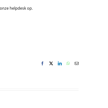
 onze helpdesk op.
Facebook
X
LinkedIn
WhatsApp
E-
mail