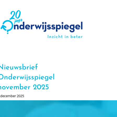
Nieuw
Onder
2026
Nieuwsbrief
16 februari 
Onderwijsspiegel
november 2025
 december 2025