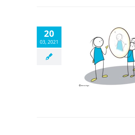
20
03, 2021
tevaluaties: zó
f je studenten
een stem
Docent feedback