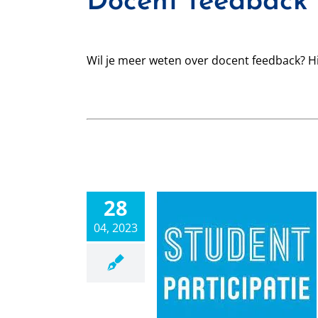
Docent feedback
Wil je meer weten over docent feedback? Hi
28
04, 2023
Studentparticipatie:
vragenlijst
beschikbaar