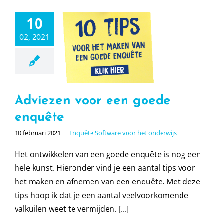
10
iezen voor
02, 2021
n goede
nquête
e Software voor
t onderwijs
Adviezen voor een goede
enquête
10 februari 2021
|
Enquête Software voor het onderwijs
Het ontwikkelen van een goede enquête is nog een
hele kunst. Hieronder vind je een aantal tips voor
het maken en afnemen van een enquête. Met deze
tips hoop ik dat je een aantal veelvoorkomende
valkuilen weet te vermijden. [...]