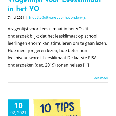
Vragenlijst voor Leesklimaat
in het VO
7 mei 2021
|
Enquête Software voor het onderwijs
Vragenlijst voor Leesklimaat in het VO Uit
onderzoek blijkt dat het leesklimaat op school
leerlingen enorm kan stimuleren om te gaan lezen.
Hoe meer jongeren lezen, hoe beter hun
leesniveau wordt. Leesklimaat De laatste PISA-
onderzoeken (dec. 2019) tonen helaas [...]
Lees meer
10
ips voor de
02, 2021