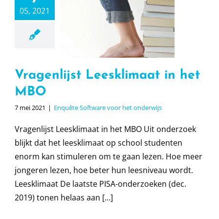
enlijst
05, 2021
aat in het
BO
tware voor het
erwijs
Vragenlijst Leesklimaat in het
MBO
7 mei 2021
|
Enquête Software voor het onderwijs
Vragenlijst Leesklimaat in het MBO Uit onderzoek
blijkt dat het leesklimaat op school studenten
enorm kan stimuleren om te gaan lezen. Hoe meer
jongeren lezen, hoe beter hun leesniveau wordt.
Leesklimaat De laatste PISA-onderzoeken (dec.
2019) tonen helaas aan [...]