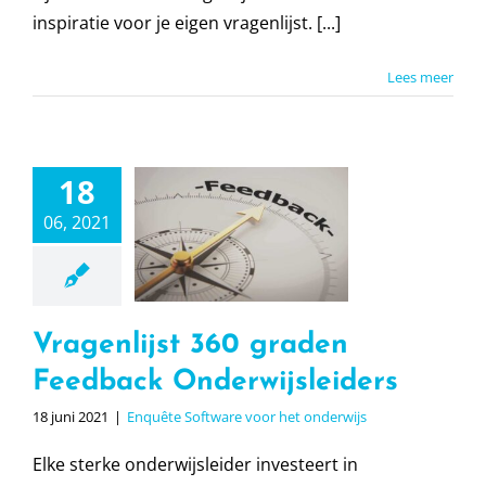
inspiratie voor je eigen vragenlijst. [...]
Lees meer
18
enlijst 360
graden
06, 2021
eedback
wijsleiders
e Software voor
t onderwijs
Vragenlijst 360 graden
Feedback Onderwijsleiders
18 juni 2021
|
Enquête Software voor het onderwijs
Elke sterke onderwijsleider investeert in