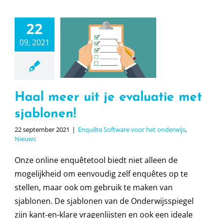
22
 meer uit
09, 2021
evaluatie
sjablonen!
e Software voor
derwijs
Nieuws
Haal meer uit je evaluatie met
sjablonen!
22 september 2021
|
Enquête Software voor het onderwijs
,
Nieuws
Onze online enquêtetool biedt niet alleen de
mogelijkheid om eenvoudig zelf enquêtes op te
stellen, maar ook om gebruik te maken van
sjablonen. De sjablonen van de Onderwijsspiegel
zijn kant-en-klare vragenlijsten en ook een ideale