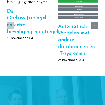
De
Onderwijsspiegel
en extra
Automatisch
beveiligingsmaatregelen
koppelen met
15 november 2024
andere
databronnen en
IT-systemen.
24 november 2023