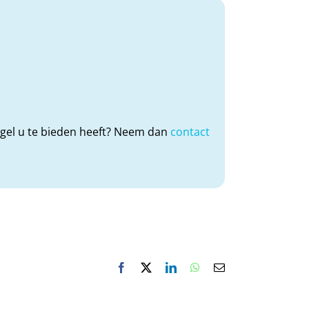
iegel u te bieden heeft? Neem dan
contact
Facebook
X
LinkedIn
WhatsApp
E-
mail