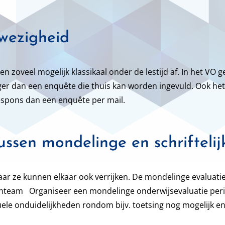
wezigheid
oveel mogelijk klassikaal onder de lestijd af. In het VO geb
ger dan een enquête die thuis kan worden ingevuld. Ook he
espons dan een enquête per mail.
ussen mondelinge en schriftelij
ar ze kunnen elkaar ook verrijken. De mondelinge evaluat
enteam Organiseer een mondelinge onderwijsevaluatie peri
uele onduidelijkheden rondom bijv. toetsing nog mogelijk e