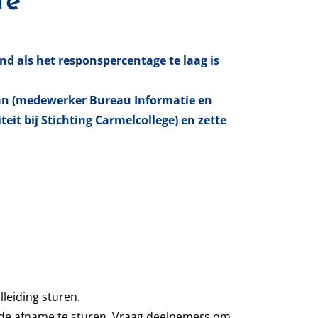
te
nd als het responspercentage te laag is
aan (medewerker Bureau Informatie en
it bij Stichting Carmelcollege) en zette
leiding sturen.
 de afname te sturen. Vraag deelnemers om