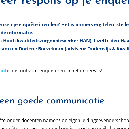
eer respons op je enquê
ensen je enquête invullen? Het is immers erg teleurstelle
lde informatie.
n Hoof (kwaliteitszorgmedewerker HAN), Lizette den H
dam) en Doriene Boezelman (adviseur Onderwijs & Kwalite
ool
is dé tool voor enquêteren in het onderwijs!
or een goede communicatie
uête onder docenten namens de eigen leidinggevende/school
enquête door een vooraankondiging en een mail vlak voor